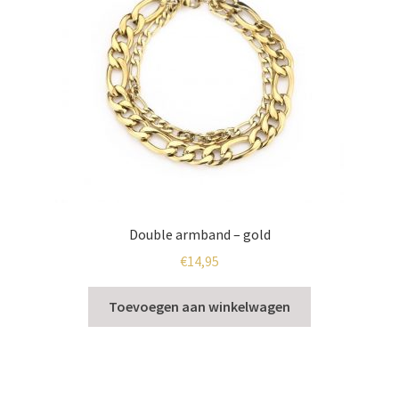
tassen
zonnebrillen
Subme
Beauty
uitklap
Subme
Kleding
uitklap
Subme
Klantenservice
uitklap
Double armband – gold
Contact
€
14,95
Toevoegen aan winkelwagen