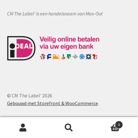
CM The Label’ is een handelsnaam van Max-Out
© CM The Label' 2026
Gebouwd met Storefront & WooCommerce
.
0
Zoeken
Zoeken