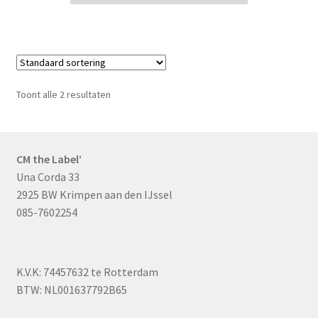
Toont alle 2 resultaten
CM the Label’
Una Corda 33
2925 BW Krimpen aan den IJssel
085-7602254
K.V.K: 74457632 te Rotterdam
BTW: NL001637792B65