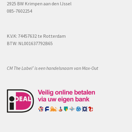
2925 BW Krimpen aan den IJssel
tassen
085-7602254
zonnebrillen
Subme
K.V.K: 74457632 te Rotterdam
Beauty
uitklap
BTW: NL001637792B65
Subme
Kleding
uitklap
Subme
Klantenservice
CM The Label’ is een handelsnaam van Max-Out
uitklap
Contact