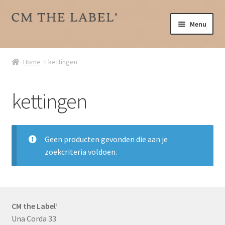
Ga
Ga
Menu
door
direct
naar
naar
Home
navigatie
de
Home
kettingen
inhoud
Over ons
kettingen
Subme
Accessoires
uitklap
armbanden
Geen producten gevonden die aan je
zoekcriteria voldoen.
kettingen
oorbellen
CM the Label’
ringen
Una Corda 33