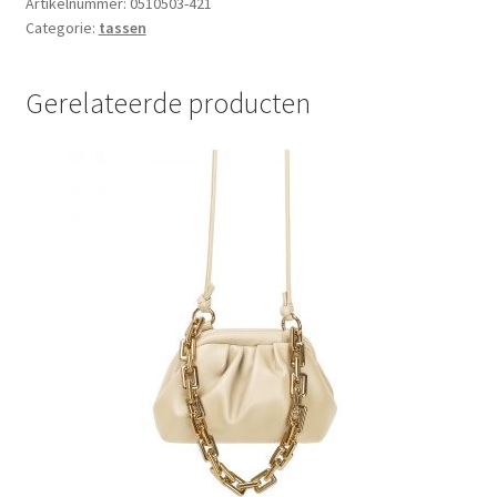
aantal
Artikelnummer:
0510503-421
Categorie:
tassen
Gerelateerde producten