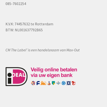
085-7602254
K.V.K: 74457632 te Rotterdam
BTW: NL001637792B65
CM The Label’ is een handelsnaam van Max-Out