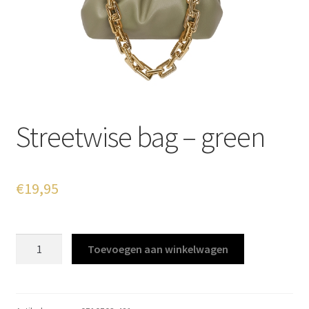
Streetwise bag – green
€
19,95
Streetwise
Toevoegen aan winkelwagen
bag
-
green