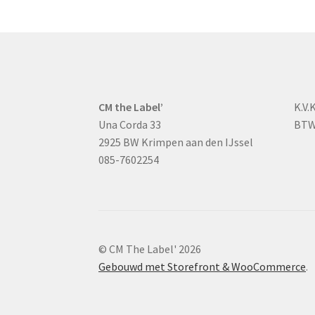
CM the Label’
K.V.
Una Corda 33
BTW
2925 BW Krimpen aan den IJssel
085-7602254
© CM The Label' 2026
Gebouwd met Storefront & WooCommerce
.