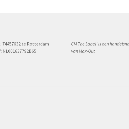
K: 74457632 te Rotterdam
CM The Label’ is een handels
: NL001637792B65
van Max-Out