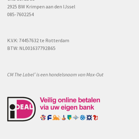
2925 BW Krimpen aan den IJssel
085-7602254
K.V.K: 74457632 te Rotterdam
BTW: NL001637792B65
CM The Label’ is een handelsnaam van Max-Out